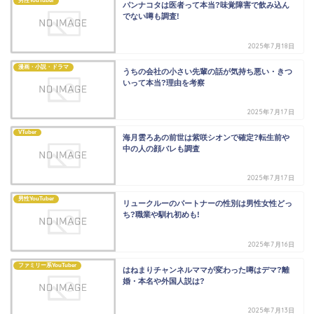
男性YouTuber
パンナコタは医者って本当?味覚障害で飲み込ん
でない噂も調査!
2025年7月18日
漫画・小説・ドラマ
うちの会社の小さい先輩の話が気持ち悪い・きつ
いって本当?理由を考察
2025年7月17日
VTuber
海月雲ろあの前世は紫咲シオンで確定?転生前や
中の人の顔バレも調査
2025年7月17日
男性YouTuber
リュークルーのパートナーの性別は男性女性どっ
ち?職業や馴れ初めも!
2025年7月16日
ファミリー系YouTuber
はねまりチャンネルママが変わった噂はデマ?離
婚・本名や外国人説は?
2025年7月13日