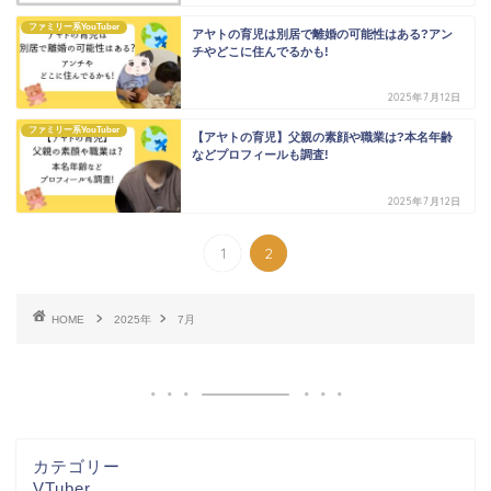
ファミリー系YouTuber
アヤトの育児は別居で離婚の可能性はある?アン
チやどこに住んでるかも!
2025年7月12日
ファミリー系YouTuber
【アヤトの育児】父親の素顔や職業は?本名年齢
などプロフィールも調査!
2025年7月12日
1
2
HOME
2025年
7月
カテゴリー
VTuber