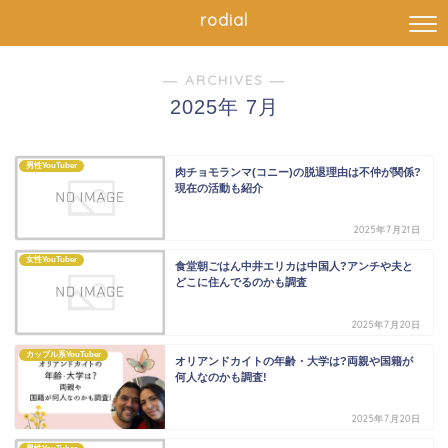
rodial
― ARCHIVES ―
2025年 7月
男性YouTuber
肉チョモランマ(コニー)の脱退理由は不仲が関係?
現在の活動も紹介
2025年7月21日
女性YouTuber
食堂朝ごはん中井エリカは中国人?アンチや夫と
どこに住んでるのかも調査
2025年7月20日
カップル系YouTuber
オリアンドカイトの年齢・大学は?両親や国籍が
何人なのかも調査!
2025年7月20日