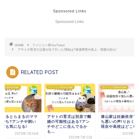
Sponsored Links
Sponsored Links
HOME
ファミリー系YouTuber
アヤトの育児の父親が出て行った理由は?発達障害や炎上・母親の顔も!
RELATED POST
リー系YouTuber
ファミリー系YouTuber
ファミリー系YouTuber
んまるとらまるのママ
アヤトの育児は別居で離
漆山家は妊娠依存で
金持ち?アンチや飼い
婚の可能性はある?アン
ち悪いの声!りおくん
の家も気になる!
チやどこに住んでるか
現在や高校はどこな
も...
2025年7月26日
2025年7月
2025年7月12日