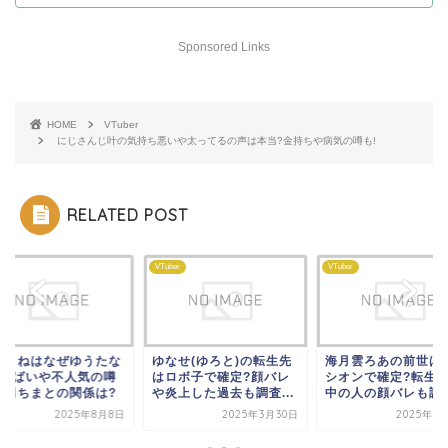
Sponsored Links
HOME
VTuber
にじさんじ叶の気持ち悪いや太ってるの声は本当?金持ちや病気の噂も!
RELATED POST
er
VTuber
VTuber
車りねはなぜゆうたな
ゆなせ(ゆろと)の転生先
海月雲ろあの前世は
?やばいや不人気の噂
はロボ子で確定?顔バレ
シオンで確定?転生
町田ちまとの関係は?
や炎上した過去も調査...
中の人の顔バレも調
2025年8月8日
2025年3月30日
2025年7