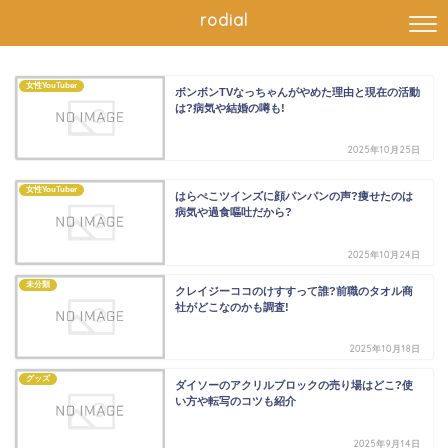
rodial
女性YouTuber
ボンボンTVなっちゃんがやめた理由と現在の活動
は?病気や結婚の噂も!
2025年10月25日
女性YouTuber
はらぺこツインズに顔パンパンの声?痩せたのは
病気や過食嘔吐だから?
2025年10月24日
未分類
クレイジーココのけすすって誰?前職のタオル商
社がどこなのかも調査!
2025年10月18日
グッズ
ダイソーのアクリルブロックの売り場はどこ?使
い方や転写のコツも紹介
2025年9月14日