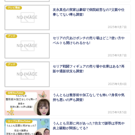
テレビ番組
友永真也の実家は豪邸で病院経営なの?父親や仕
事してない噂も調査!
2025年9月7日
グッズ
セリアの穴あけポンチの売り場はどこ?使い方や
ベルトも開けられるかも!
2025年9月7日
グッズ
セリア戦闘フィギュアの売り場や在庫はある?再
販や通販状況も調査!
2025年9月6日
女性YouTuber
うんともは整形前や加工なしでも怖い?身長や気
持ち悪いの声も調査!
2025年9月5日
カップル系YouTuber
うんとも旦那に何があった?坊主で謝罪は浮気や
炎上騒動が関係してる?